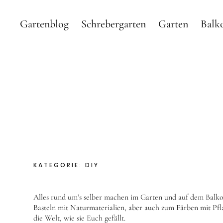
Gartenblog
Schrebergarten
Garten
Balk
Gartenblog Hauptstadtg
GARTEN BLOG MIT SHOP ÜBER MEINEN SCHREBERGA
KATEGORIE:
DIY
Alles rund um’s selber machen im Garten und auf dem Balko
Basteln mit Naturmaterialien, aber auch zum Färben mit Pfla
die Welt, wie sie Euch gefällt.