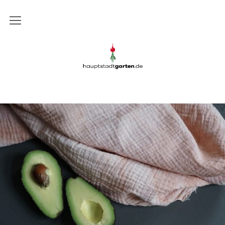
Gartenblog
Gartenblog Hauptstadtgarten
Schrebergarten
Garten
Balkon
Rezepte
DIY
Presse