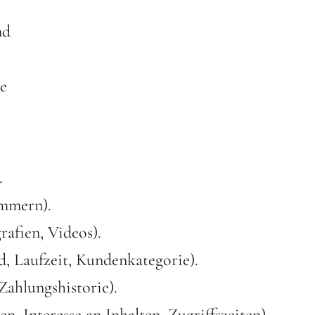
nd
e
.
ummern).
rafien, Videos).
d, Laufzeit, Kundenkategorie).
Zahlungshistorie).
n, Interesse an Inhalten, Zugriffszeiten).