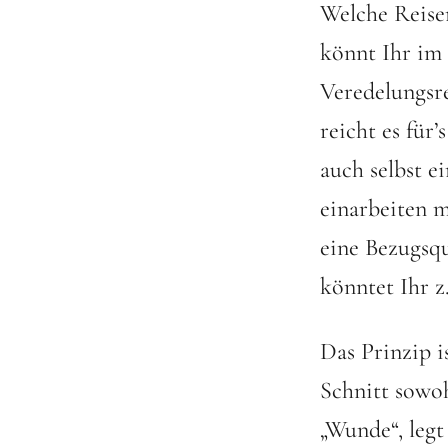
Welche Reiser
könnt Ihr im
Veredelungsre
reicht es für’
auch selbst ei
einarbeiten m
eine Bezugsqu
könntet Ihr z
Das Prinzip i
Schnitt sowoh
„Wunde“, legt