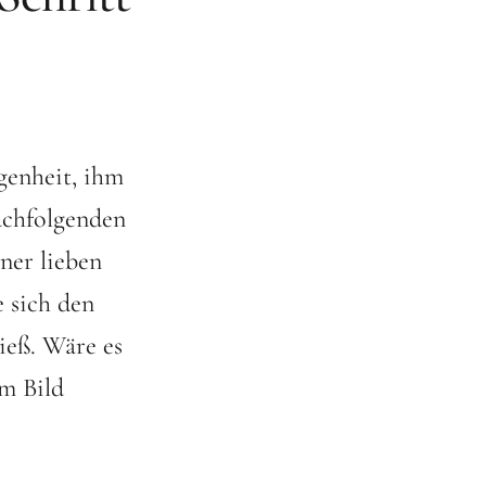
genheit, ihm
achfolgenden
iner lieben
 sich den
ieß. Wäre es
em Bild