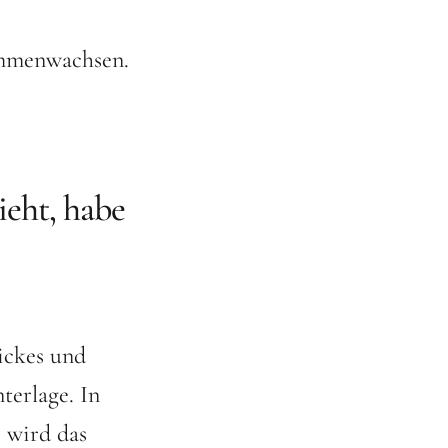
ammenwachsen.
ieht, habe
ickes und
terlage. In
s wird das