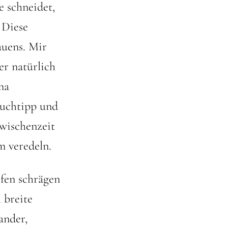
e schneidet,
 Diese
auens. Mir
ber natürlich
ma
Buchtipp und
Zwischenzeit
m veredeln.
rfen schrägen
 breite
ander,