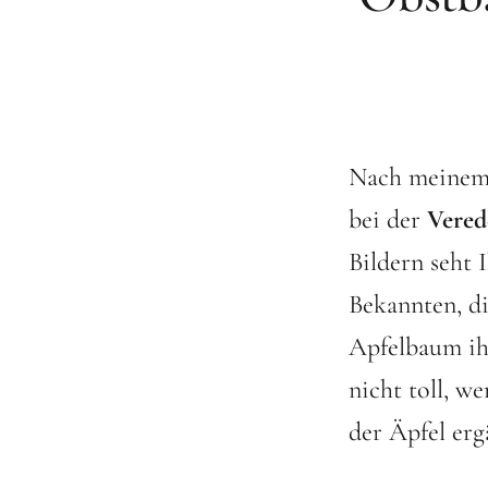
Nach meine
bei der
Vered
Bildern seht 
Bekannten, di
Apfelbaum ihr
nicht toll, w
der Äpfel er