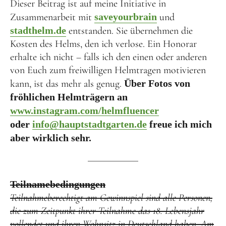
Dieser Beitrag ist auf meine Initiative in
Zusammenarbeit mit
saveyourbrain
und
stadthelm.de
entstanden. Sie übernehmen die
Kosten des Helms, den ich verlose. Ein Honorar
erhalte ich nicht – falls ich den einen oder anderen
von Euch zum freiwilligen Helmtragen motivieren
kann, ist das mehr als genug.
Über Fotos von
fröhlichen Helmträgern an
www.instagram.com/helmfluencer
oder
info@hauptstadtgarten.de
freue ich mich
aber wirklich sehr.
Teilnamebedingungen
Teilnahmeberechtigt am Gewinnspiel sind alle Personen,
die zum Zeitpunkt ihrer Teilnahme das 18. Lebensjahr
vollendet und ihren Wohnsitz in Deutschland haben. Am