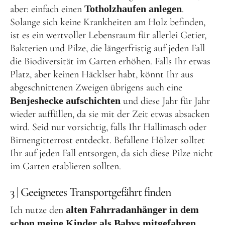
aber: einfach einen
Totholzhaufen anlegen
.
Solange sich keine Krankheiten am Holz befinden,
ist es ein wertvoller Lebensraum für allerlei Getier,
Bakterien und Pilze, die längerfristig auf jeden Fall
die Biodiversität im Garten erhöhen. Falls Ihr etwas
Platz, aber keinen Häcklser habt, könnt Ihr aus
abgeschnittenen Zweigen übrigens auch eine
Benjeshecke aufschichten
und diese Jahr für Jahr
wieder auffüllen, da sie mit der Zeit etwas absacken
wird. Seid nur vorsichtig, falls Ihr Hallimasch oder
Birnengitterrost entdeckt. Befallene Hölzer solltet
Ihr auf jeden Fall entsorgen, da sich diese Pilze nicht
im Garten etablieren sollten.
3 | Geeignetes Transportgefährt finden
Ich nutze den
alten Fahrradanhänger in dem
schon meine Kinder als Babys mitgefahren