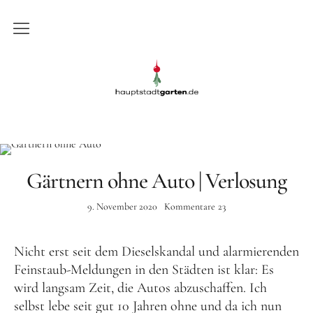
Gartenblog
Gartenblog Hauptstadtgarten
Schrebergarten
Garten
Balkon
Gärtnern ohne Auto | Verlosung
Rezepte
9. November 2020
Kommentare
23
DIY
Nicht erst seit dem Dieselskandal und alarmierenden
Feinstaub-Meldungen in den Städten ist klar: Es
Presse
wird langsam Zeit, die Autos abzuschaffen. Ich
selbst lebe seit gut 10 Jahren ohne und da ich nun