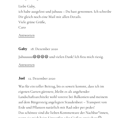
Liebe Gaby,
ich habe ausgelost und juhuuu – Du hast gewonnen. Ich schreibe
Dir gleich noch eine Mail mit allen Details.
Viele grüne Grüße,
Caro
Antworten
18. Dezember 2020
Gaby
Juhuuuuu😄😄😄😄 und vielen Dank! Ich freu mich riesig.
Antworten
12. Dezember 2020
Joel
Was für ein toller Beitrag, bis es soweit kommt, dass ich im
eigenen Garten gärtnere, bleibt es als angehender
Landschaftsarchitekt wohl vorerst bei Balkonien und meinem
auf dem Bürgersteig angelegten Staudenbeet – Transport von
Erde und Pflanzen natürlich mit Rad oder per pedes!
Das schönste sind die lieben Kommentare der Nachbar*innen,
wenn sie mich beim Umtopfen oder Gießen erwischen 🙂