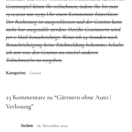
Gewinnspiel könnt Ihr teilnehmen, indem Ihr bis zum
13.12.2020 um 23:59 Uhr einen Kommentar hinterlasst.
Der Rechtsweg ist ausgeschlossen und der Gewinn kann
nicht bar ausgezahlt werden. Der/die Gewinnerin wird
per e-Mail benachrichtigt. Wenn ich 24 Stunden nach
Benachrichtigung keine Rückmeldung bekomme, behalte
ich mir vor, den Gewinn an eine(n) anderen
Teilnehmer/in zu vergeben.
Garten
Kategorien
23 Kommentare zu “
Gärtnern ohne Auto |
Verlosung
”
28. November 2020
Jochen