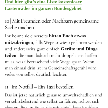
Und hier gibt’s eine Liste kostenloser
Lastenräder im ganzen Bundesgebiet
10 | Mit Freunden oder Nachbarn gemeinsame
Sache machen
Ihr könnt sie einerseits
bitten Euch etwas
mitzubringen
, falls Wege sowieso gefahren werden
und andererseits ganz einfach
Geräte und Dinge
teilen
, die man dadurch nicht doppelt anschaffen
muss, was überraschend viele Wege spart. Wenn
man einmal drin ist im Gemeinschaftsgefühl wird
vieles von selbst deutlich leichter.
11 | Im Notfall – Ein Taxi bestellen
Das ist jetzt natürlich genauso umweltschädlich und
verkehrsbelastend wie selbst zu fahren, richtet sich
aber an die von Euch, die prinzipiell kein Problem