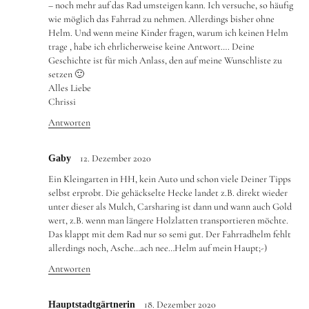
– noch mehr auf das Rad umsteigen kann. Ich versuche, so häufig
wie möglich das Fahrrad zu nehmen. Allerdings bisher ohne
Helm. Und wenn meine Kinder fragen, warum ich keinen Helm
trage , habe ich ehrlicherweise keine Antwort…. Deine
Geschichte ist für mich Anlass, den auf meine Wunschliste zu
setzen 🙂
Alles Liebe
Chrissi
Antworten
12. Dezember 2020
Gaby
Ein Kleingarten in HH, kein Auto und schon viele Deiner Tipps
selbst erprobt. Die gehäckselte Hecke landet z.B. direkt wieder
unter dieser als Mulch, Carsharing ist dann und wann auch Gold
wert, z.B. wenn man längere Holzlatten transportieren möchte.
Das klappt mit dem Rad nur so semi gut. Der Fahrradhelm fehlt
allerdings noch, Asche…ach nee…Helm auf mein Haupt;-)
Antworten
18. Dezember 2020
Hauptstadtgärtnerin