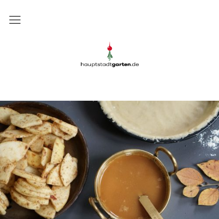
Gartenblog
Gartenblog Hauptstadtgarten
Schrebergarten
Garten
Balkon
Rezepte
DIY
Presse