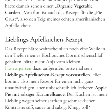
hatte damals schon einen
„Organic Vegetable
Garden“
. Von ihm ist auch das Rezept für die „Pie
Crust“, also den Teig meines echten amerikanischen
Apfelkuchens.
Lieblings-Apfelkuchen-Rezept
Das Rezept hätte wahrscheinlich noch eine Weile in
den Tiefen meines Kochbuches Dornröschenschlaf
gehalten, hätte nicht Anja vom kleinen
Horrorgarten
dazu aufgerufen, bitte mal sein
Lieblings-Apfelkuchen-Rezept vorzustellen.
Hier
kommt also mein Rezept für einen nicht ganz
unaufwändigen, aber unbeschreiblich leckeren
Apple
Pie mit salziger Karamellsauce.
Der Kuchen ist mein
Liebling wegen seiner starken geschmacklichen
Kontraste: süß, sauer und salzig. Klingt toll?