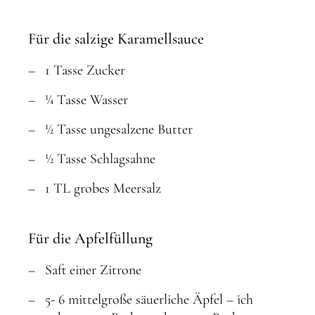
Für die salzige Karamellsauce
1 Tasse Zucker
¼ Tasse Wasser
½ Tasse ungesalzene Butter
½ Tasse Schlagsahne
1 TL grobes Meersalz
Für die Apfelfüllung
Saft einer Zitrone
5- 6 mittelgroße säuerliche Äpfel – ich