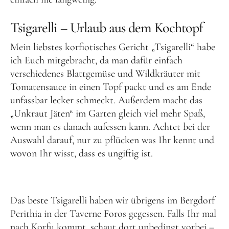
Tsigarelli – Urlaub aus dem Kochtopf
Mein liebstes korfiotisches Gericht „Tsigarelli“ habe
ich Euch mitgebracht, da man dafür einfach
verschiedenes Blattgemüse und Wildkräuter mit
Tomatensauce in einen Topf packt und es am Ende
unfassbar lecker schmeckt. Außerdem macht das
„Unkraut Jäten“ im Garten gleich viel mehr Spaß,
wenn man es danach aufessen kann. Achtet bei der
Auswahl darauf, nur zu pflücken was Ihr kennt und
wovon Ihr wisst, dass es ungiftig ist.
Das beste Tsigarelli haben wir übrigens im Bergdorf
Perithia in der Taverne Foros gegessen. Falls Ihr mal
nach Korfu kommt, schaut dort unbedingt vorbei –