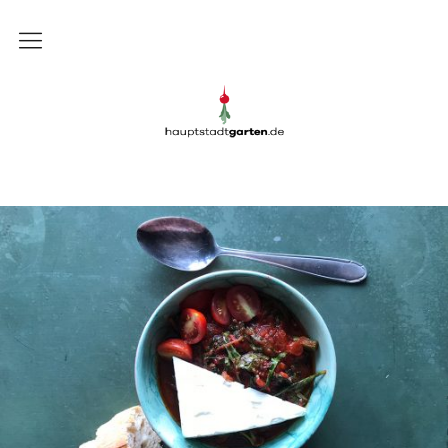
Gartenblog
Gartenblog Hauptstadtgarten
Schrebergarten
Garten
Balkon
Rezepte
DIY
Presse