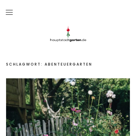
Gartenblog
Gartenblog Hauptstadtgarten
Schrebergarten
Garten
SCHLAGWORT:
ABENTEUERGARTEN
Balkon
Rezepte
DIY
Presse