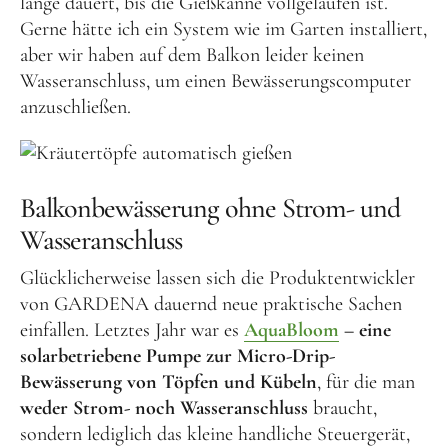
lange dauert, bis die Gießkanne vollgelaufen ist.
Gerne hätte ich ein System wie im Garten installiert,
aber wir haben auf dem Balkon leider keinen
Wasseranschluss, um einen Bewässerungscomputer
anzuschließen.
Balkonbewässerung ohne Strom- und
Wasseranschluss
Glücklicherweise lassen sich die Produktentwickler
von GARDENA dauernd neue praktische Sachen
einfallen. Letztes Jahr war es
AquaBloom
– eine
solarbetriebene Pumpe zur Micro-Drip-
Bewässerung von Töpfen und Kübeln
, für die man
weder Strom- noch Wasseranschluss
braucht,
sondern lediglich das kleine handliche Steuergerät,