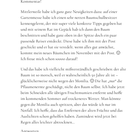
Kommentar!
Mittlerweile habe ich ganz gute Neuigkeiten dazu: auf einer
Gartenmesse habe ich einen sehr netten Baumschulbesitzer
kennengelernt, der mir super viele konkrete Tipps gegeben hat
und mit seinem Rat im Gepäck hab ich dann den Baum
beschnitten und habe ganz oben in der Spitze doch ein paar
passende Reiser entdeckt. Diese habe ich ihm mit der Post
geschickt und er hat sie veredelt. wenn alles gut anwächst,
kommt mein neues Bäumchen im November mit der Post. 🙂
Ich freue mich schon soooo darauf!
Und das habe ich vielleicht mißverständlich geschrieben: der alte
Baum ist so morsch, weil er wahrscheinlich 50 Jahre alt ist –
glücklicherweise nicht wegen der Monilia. 🙂 Die hat „nur“ die
Pflaumenernte geschädigt, nicht den Baum selbst. Ich habe jetzt
beim Schneiden alle übrigen Fruchtmumien entfernt und hoffe
im kommenden Sommer auf trockeneres Wetter. Man könnte
gegen die Monilia auch spritzen, aber das würde ich nur im
Notfall. Ich hoffe, dass das Entfernen der alten Früchte und das
Auslichten schon geholfen haben. Zumindest wird jetzt bei
Regen alles leichter abtrocknen…
Antworten