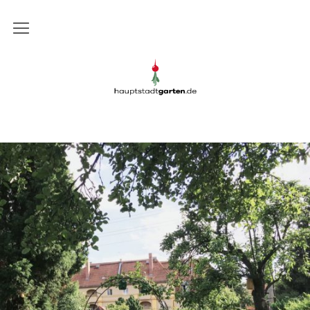
Gartenblog
Gartenblog Hauptstadtgarten
Schrebergarten
Garten
Balkon
Rezepte
DIY
Presse