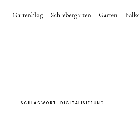
Gartenblog
Schrebergarten
Garten
Balk
Gartenblog Hauptstadtg
GARTEN BLOG MIT SHOP ÜBER MEINEN SCHREBERGA
SCHLAGWORT:
DIGITALISIERUNG