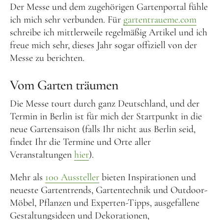
Der Messe und dem zugehörigen Gartenportal fühle
ich mich sehr verbunden. Für
gartentraueme.com
schreibe ich mittlerweile regelmäßig Artikel und ich
freue mich sehr, dieses Jahr sogar offiziell von der
Messe zu berichten.
Vom Garten träumen
Die Messe tourt durch ganz Deutschland, und der
Termin in Berlin ist für mich der Startpunkt in die
neue Gartensaison (falls Ihr nicht aus Berlin seid,
findet Ihr die Termine und Orte aller
Veranstaltungen
hier
).
Mehr als
100 Aussteller
bieten Inspirationen und
neueste Gartentrends, Gartentechnik und Outdoor-
Möbel, Pflanzen und Experten-Tipps, ausgefallene
Gestaltungsideen und Dekorationen,