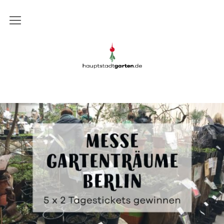
Gartenblog
Gartenblog Hauptstadtgarten
Schrebergarten
Garten
Balkon
Rezepte
DIY
Presse