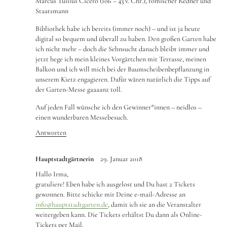
Marcus Tullius Cicero (106 – 43 v. Chr.), römischer Redner und
Staatsmann
Bibliothek habe ich bereits (immer noch) – und ist ja heute
digital so bequem und überall zu haben. Den großen Garten habe
ich nicht mehr – doch die Sehnsucht danach bleibt immer und
jetzt hege ich mein kleines Vorgärtchen mit Terrasse, meinen
Balkon und ich will mich bei der Baumscheibenbepflanzung in
unserem Kietz engagieren. Dafür wären natürlich die Tipps auf
der Garten-Messe gaaaanz toll.
Auf jeden Fall wünsche ich den Gewinner*innen – neidlos –
einen wunderbaren Messebesuch.
Antworten
Hauptstadtgärtnerin
29. Januar 2018
Hallo Irma,
gratuliere! Eben habe ich ausgelost und Du hast 2 Tickets
gewonnen. Bitte schicke mir Deine e-mail-Adresse an
info@hauptstadtgarten.de
, damit ich sie an die Veranstalter
weitergeben kann. Die Tickets erhältst Du dann als Online-
Tickets per Mail.