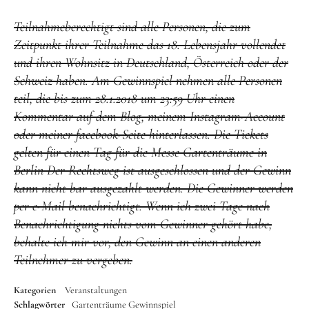
Teilnahmeberechtigt sind alle Personen, die zum
Zeitpunkt ihrer Teilnahme das 18. Lebensjahr vollendet
und ihren Wohnsitz in Deutschland, Österreich oder der
Schweiz haben. Am Gewinnspiel nehmen alle Personen
teil, die bis zum 28.1.2018 um 23:59 Uhr einen
Kommentar auf dem Blog, meinem Instagram-Account
oder meiner facebook-Seite hinterlassen. Die Tickets
gelten für einen Tag für die Messe Gartenträume in
Berlin Der Rechtsweg ist ausgeschlossen und der Gewinn
kann nicht bar ausgezahlt werden. Die Gewinner werden
per e-Mail benachrichtigt. Wenn ich zwei Tage nach
Benachrichtigung nichts vom Gewinner gehört habe,
behalte ich mir vor, den Gewinn an einen anderen
Teilnehmer zu vergeben.
Kategorien
Veranstaltungen
Schlagwörter
Gartenträume
Gewinnspiel