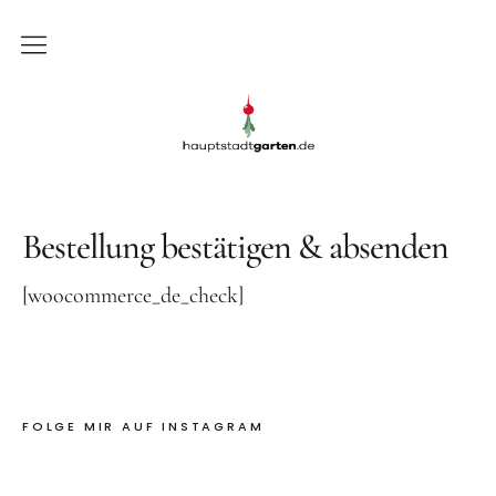
Gartenblog
Gartenblog Hauptstadtgarten
Schrebergarten
Garten
Bestellung bestätigen & absenden
Balkon
[woocommerce_de_check]
Rezepte
DIY
FOLGE MIR AUF INSTAGRAM
Presse