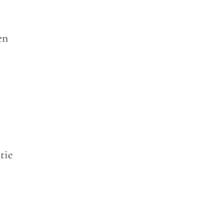
en
tie